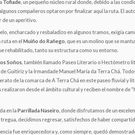
ta
Tofiade
, un pequeño núcleo rural donde, debido a las cond
gunos compañeros optaron por finalizar aquí la ruta. El autob
 de un aperitivo.
uelo, encharcado y resbaladizo en algunos tramos, exigía cami
 ruta en el
Muiño do Rañego
, que es un molino que se mantu
fue rehabilitado, tanto su estructura como su entorno.
dos Soños
, también llamado Paseo Literario o Hectómetro lit
s de Guitiriz y la Irmandade Manuel María da Terra Chá. Todos
iterato de la comarca de A Terra Chá en este paseo fluvial y li
realizaron desde el ámbito cultural y reciben el nombre de 
da en la
Parrillada Naseiro
, donde disfrutamos de un excelen
ba tregua, decidimos regresar, satisfechos de haber comparti
xperiencia fue enriquecedora y, como siempre, quedó demostra