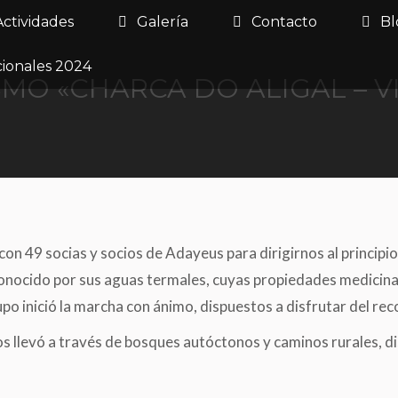
Actividades
Galería
Contacto
Bl
cionales 2024
MO «CHARCA DO ALIGAL – VIL
on 49 socias y socios de Adayeus para dirigirnos al principio 
 conocido por sus aguas termales, cuyas propiedades medicinal
grupo inició la marcha con ánimo, dispuestos a disfrutar del rec
 llevó a través de bosques autóctonos y caminos rurales, d