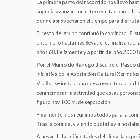
La primera parte del recorrido nos llevó has
suponía avanzar con el terreno tan húmedo, al
donde aprovecharon el tiempo para disfrutar
El resto del grupo continuó la caminata. El s
entorno lo hacía más llevadero, finalizando la
años 60. Felizmente y a partir del año 2000 
Por el
Muiño do Rañego
discurre el
Paseo 
iniciativa de la Asociación Cultural Xermolo
Vilalba, se instala una nueva escultura a un l
conmemoran la actividad que estas personas 
figura hay 100 m. de separación.
Finalmente, nos reunimos todos para la comi
Tras la comida, y viendo que la lluvia no da
A pesar de las dificultades del clima, la e