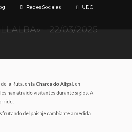
og
Redes Sociales
UDC
LALBA» – 22/03/2025
de la Ruta, en la
Charca do Aligal
, en
es han atraído visitantes durante siglos. A
orrido.
isfrutando del paisaje cambiante a medida