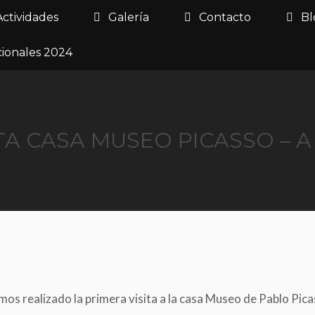
Actividades
Galería
Contacto
Bl
cionales 2024
SITA CASA MUSEO PICASSO – A
os realizado la primera visita a la casa Museo de Pablo Pica