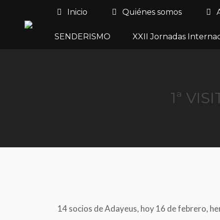
Inicio
Quiénes somos
SENDERISMO
XXII Jornadas Interna
1ª VI
14 socios de Adayeus, hoy 16 de febrero, hem