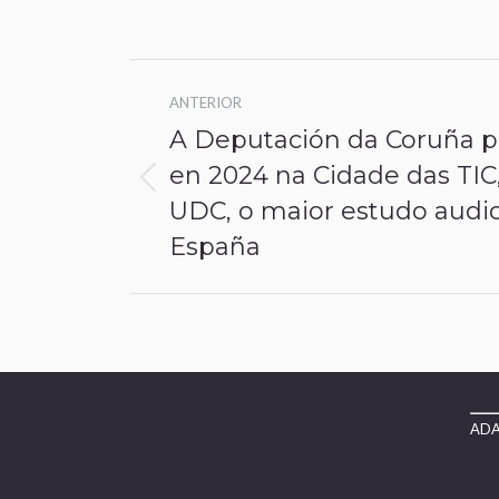
Navegación
ANTERIOR
entre
A Deputación da Coruña 
publicaciones
en 2024 na Cidade das TI
Publicación
UDC, o maior estudo audiov
anterior:
España
ADAY