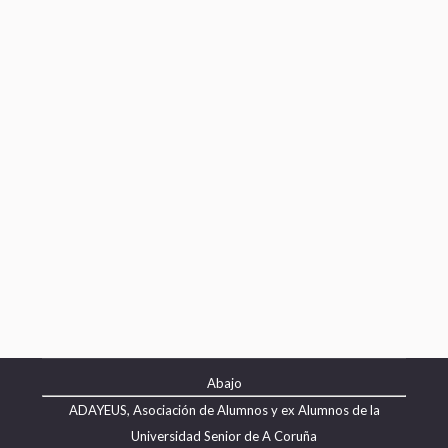
Autor: Juan Manuel Sánchez Quinza.
Profesor de Economía de la UDC y de la
Universidad Sénior Desde comienzos de
2020, la economía mundial ha visto caer
todas las piezas de su engranaje por el
coronavirus. Los Estados están siendo,
durante estas semanas de confinamiento
y de desescalada, el único baluarte de
contención para evitar el…
Abajo
ADAYEUS, Asociación de Alumnos y ex Alumnos de la
Universidad Senior de A Coruña