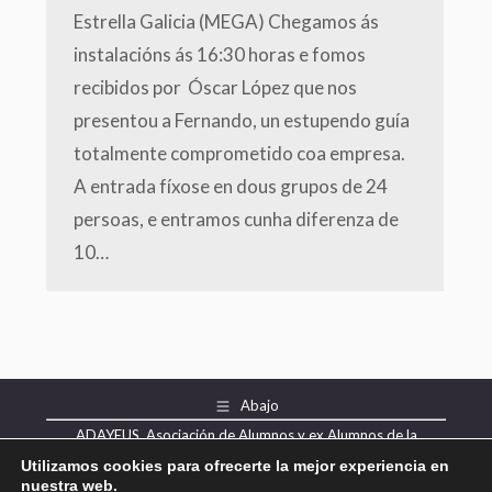
Estrella Galicia (MEGA) Chegamos ás
instalacións ás 16:30 horas e fomos
recibidos por Óscar López que nos
presentou a Fernando, un estupendo guía
totalmente comprometido coa empresa.
A entrada fíxose en dous grupos de 24
persoas, e entramos cunha diferenza de
10…
Abajo
ADAYEUS, Asociación de Alumnos y ex Alumnos de la
Universidad Senior de A Coruña
Utilizamos cookies para ofrecerte la mejor experiencia en
nuestra web.